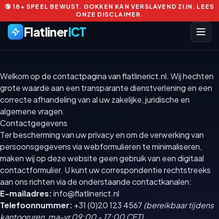
🔞 18+ SPEEL BEWUST. GOKKEN KAN VERSLAVEND ZIJN. LEES
ONZE DISCLAIMER.
Flatliner
ICT
Welkom op de contactpagina van flatlinerict.nl. Wij hechten
grote waarde aan een transparante dienstverlening en een
correcte afhandeling van al uw zakelijke, juridische en
algemene vragen.
Contactgegevens
Ter bescherming van uw privacy en om de verwerking van
persoonsgegevens via webformulieren te minimaliseren,
maken wij op deze website geen gebruik van een digitaal
contactformulier. U kunt uw correspondentie rechtstreeks
aan ons richten via de onderstaande contactkanalen:
E-mailadres:
info@flatlinerict.nl
Telefoonnummer:
+31 (0)20 123 4567
(bereikbaar tijdens
kantooruren, ma-vr 09:00 - 17:00 CET)