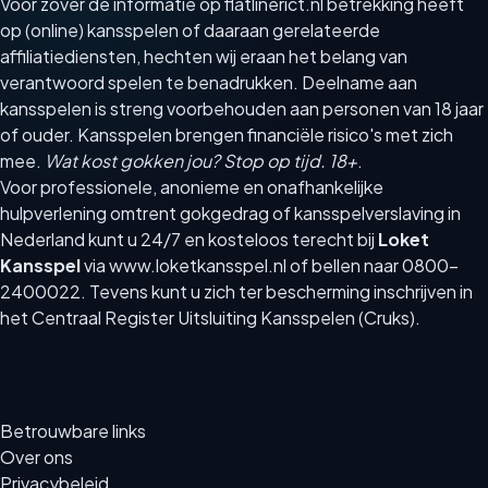
Voor zover de informatie op flatlinerict.nl betrekking heeft
op (online) kansspelen of daaraan gerelateerde
affiliatiediensten, hechten wij eraan het belang van
verantwoord spelen te benadrukken. Deelname aan
kansspelen is streng voorbehouden aan personen van 18 jaar
of ouder. Kansspelen brengen financiële risico's met zich
mee.
Wat kost gokken jou? Stop op tijd. 18+
.
Voor professionele, anonieme en onafhankelijke
hulpverlening omtrent gokgedrag of kansspelverslaving in
Nederland kunt u 24/7 en kosteloos terecht bij
Loket
Kansspel
via
www.loketkansspel.nl
of bellen naar 0800-
2400022. Tevens kunt u zich ter bescherming inschrijven in
het Centraal Register Uitsluiting Kansspelen (Cruks).
Betrouwbare links
Over ons
Privacybeleid