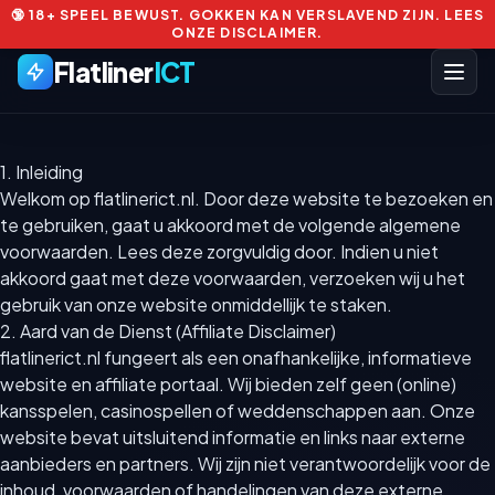
🔞 18+ SPEEL BEWUST. GOKKEN KAN VERSLAVEND ZIJN. LEES
ONZE DISCLAIMER.
Flatliner
ICT
1. Inleiding
Welkom op flatlinerict.nl. Door deze website te bezoeken en
te gebruiken, gaat u akkoord met de volgende algemene
voorwaarden. Lees deze zorgvuldig door. Indien u niet
akkoord gaat met deze voorwaarden, verzoeken wij u het
gebruik van onze website onmiddellijk te staken.
2. Aard van de Dienst (Affiliate Disclaimer)
flatlinerict.nl fungeert als een onafhankelijke, informatieve
website en affiliate portaal. Wij bieden zelf geen (online)
kansspelen, casinospellen of weddenschappen aan. Onze
website bevat uitsluitend informatie en links naar externe
aanbieders en partners. Wij zijn niet verantwoordelijk voor de
inhoud, voorwaarden of handelingen van deze externe