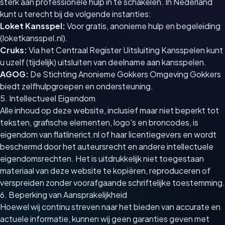
sterk aan professionele hulp in te schakelen. In Nederland
kunt u terecht bij de volgende instanties:
Loket Kansspel:
Voor gratis, anonieme hulp en begeleiding
(loketkansspel.nl).
Cruks:
Via het Centraal Register Uitsluiting Kansspelen kunt
u uzelf (tijdelijk) uitsluiten van deelname aan kansspelen.
AGOG:
De Stichting Anonieme Gokkers Omgeving Gokkers
biedt zelfhulpgroepen en ondersteuning.
5. Intellectueel Eigendom
Alle inhoud op deze website, inclusief maar niet beperkt tot
teksten, grafische elementen, logo's en broncodes, is
eigendom van flatlinerict.nl of haar licentiegevers en wordt
beschermd door het auteursrecht en andere intellectuele
eigendomsrechten. Het is uitdrukkelijk niet toegestaan
materiaal van deze website te kopiëren, reproduceren of
verspreiden zonder voorafgaande schriftelijke toestemming.
6. Beperking van Aansprakelijkheid
Hoewel wij continu streven naar het bieden van accurate en
actuele informatie, kunnen wij geen garanties geven met